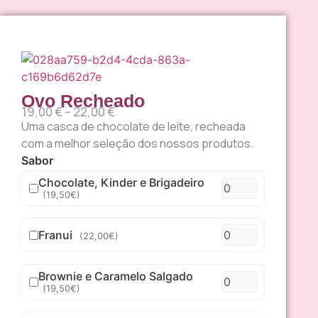
Ovo Recheado
19,00
€
–
22,00
€
Uma casca de chocolate de leite, recheada
com a melhor seleção dos nossos produtos.
Sabor
Chocolate, Kinder e Brigadeiro
(19,50€)
Franui
(22,00€)
Brownie e Caramelo Salgado
(19,50€)